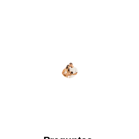
★★★★★
Excelente servicio y atención. Los 
paquetes son variados y el portafolio es 
impresionante. ¡Muy satisfechos!
Erika Garcia