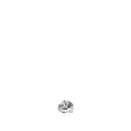
★★★★★
Las fotos de mi bebé son hermosas, 
capturaron momentos únicos. 
¡Recomiendo sus paquetes fotográficos!
Cezy Juarez