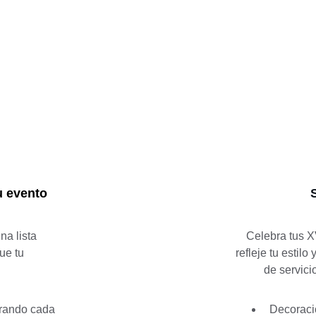
u evento
a lista 
Celebra tus X
ue tu 
refleje tu estil
de servicio
urando cada 
Decoraci