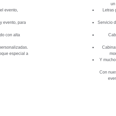
un
Letras 
 y evento, para 
 Servicio de maquillaje profesional para resaltar tu 
 Caballetes decorativos para realzar la 
 personalizadas. 
 Cabinas fotográficas divertidas para capturar 
oque especial a 
mom
 Y mucho más, para que cada detalle sea el que 
Con nues
even