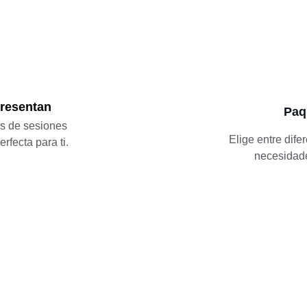
presentan
Paq
os de sesiones 
Elige entre dif
rfecta para ti.
necesidade